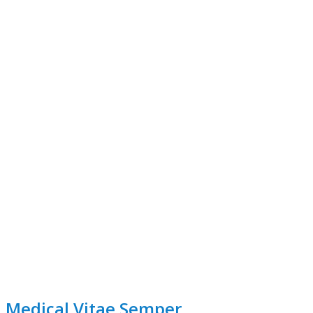
industry's standard dummy text ever
since the 1500s, when an unknown printer took a galley
of type and scrambled it to make a type specimen book.
Purchase Theme
Still Not Convinced?
Medical Vitae Semper