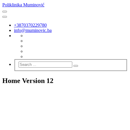
Poliklinika Muminović
+3870370229780
info@muminovic.ba
Home Version 12