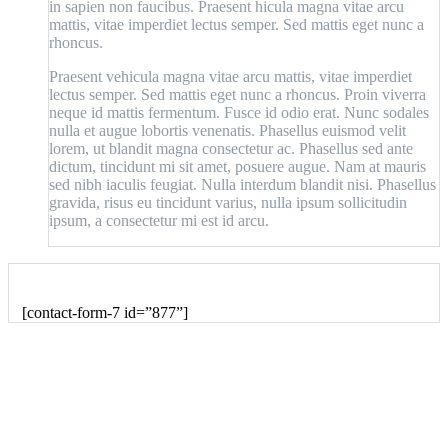
in sapien non faucibus. Praesent hicula magna vitae arcu
mattis, vitae imperdiet lectus semper. Sed mattis eget nunc a
rhoncus.
Praesent vehicula magna vitae arcu mattis, vitae imperdiet
lectus semper. Sed mattis eget nunc a rhoncus. Proin viverra
neque id mattis fermentum. Fusce id odio erat. Nunc sodales
nulla et augue lobortis venenatis. Phasellus euismod velit
lorem, ut blandit magna consectetur ac. Phasellus sed ante
dictum, tincidunt mi sit amet, posuere augue. Nam at mauris
sed nibh iaculis feugiat. Nulla interdum blandit nisi. Phasellus
gravida, risus eu tincidunt varius, nulla ipsum sollicitudin
ipsum, a consectetur mi est id arcu.
Book An Appointment
[contact-form-7 id=”877”]