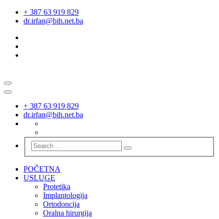
+ 387 63 919 829
dr.irfan@bih.net.ba
+ 387 63 919 829
dr.irfan@bih.net.ba
POČETNA
USLUGE
Protetika
Implantologija
Ortodoncija
Oralna hirurgija