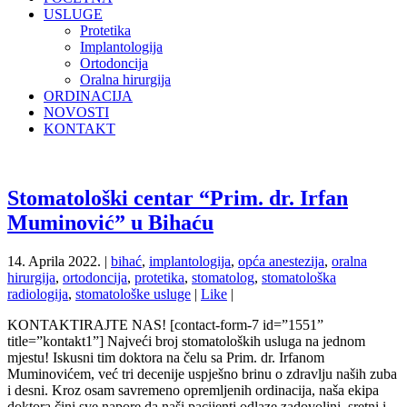
USLUGE
Protetika
Implantologija
Ortodoncija
Oralna hirurgija
ORDINACIJA
NOVOSTI
KONTAKT
Stomatološki centar “Prim. dr. Irfan
Muminović” u Bihaću
14. Aprila 2022. |
bihać
,
implantologija
,
opća anestezija
,
oralna
hirurgija
,
ortodoncija
,
protetika
,
stomatolog
,
stomatološka
radiologija
,
stomatološke usluge
|
Like
|
KONTAKTIRAJTE NAS! [contact-form-7 id=”1551”
title=”kontakt1”] Najveći broj stomatoloških usluga na jednom
mjestu! Iskusni tim doktora na čelu sa Prim. dr. Irfanom
Muminovićem, već tri decenije uspješno brinu o zdravlju naših zuba
i desni. Kroz osam savremeno opremljenih ordinacija, naša ekipa
doktora čini sve napore da naši pacijenti odlaze zadovoljni, sretni i