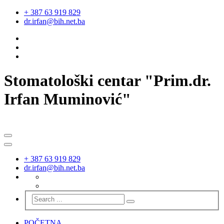
+ 387 63 919 829
dr.irfan@bih.net.ba
Stomatološki centar "Prim.dr.
Irfan Muminović"
+ 387 63 919 829
dr.irfan@bih.net.ba
POČETNA