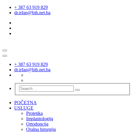
+ 387 63 919 829
dr.irfan@bih.net.ba
+ 387 63 919 829
dr.irfan@bih.net.ba
POČETNA
USLUGE
Protetika
Implantologija
Ortodoncija
Oralna hirurgija