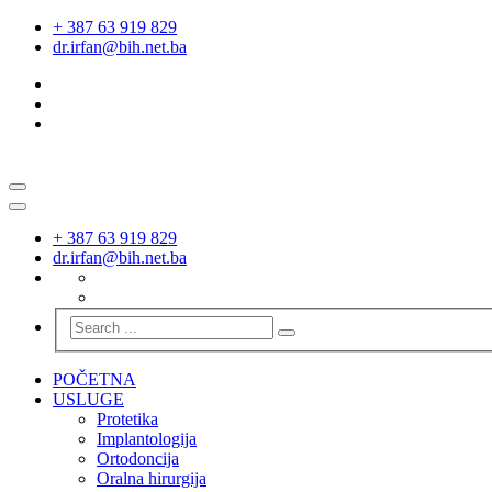
+ 387 63 919 829
dr.irfan@bih.net.ba
+ 387 63 919 829
dr.irfan@bih.net.ba
POČETNA
USLUGE
Protetika
Implantologija
Ortodoncija
Oralna hirurgija