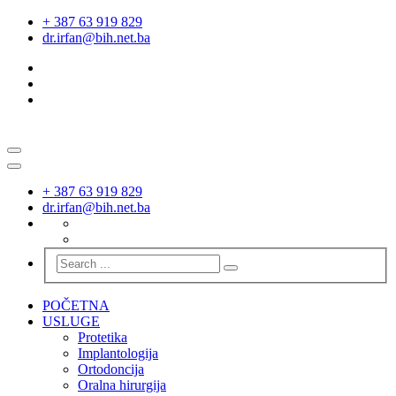
+ 387 63 919 829
dr.irfan@bih.net.ba
+ 387 63 919 829
dr.irfan@bih.net.ba
POČETNA
USLUGE
Protetika
Implantologija
Ortodoncija
Oralna hirurgija