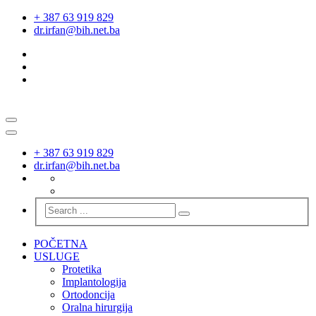
+ 387 63 919 829
dr.irfan@bih.net.ba
+ 387 63 919 829
dr.irfan@bih.net.ba
POČETNA
USLUGE
Protetika
Implantologija
Ortodoncija
Oralna hirurgija