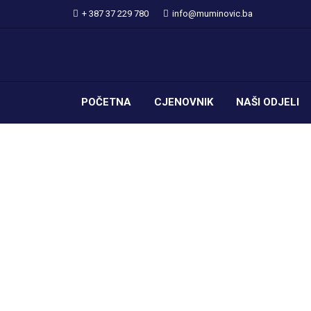
+ 387 37 229 780
info@muminovic.ba
POČETNA
CJENOVNIK
NAŠI ODJELI