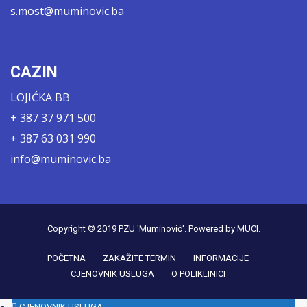
s.most@muminovic.ba
CAZIN
LOJIĆKA BB
+ 387 37 971 500
+ 387 63 031 990
info@muminovic.ba
Copyright © 2019
PZU 'Muminović'
. Powered by
MUCI
.
POČETNA
ZAKAŽITE TERMIN
INFORMACIJE
CJENOVNIK USLUGA
O POLIKLINICI
CJENOVNIK USLUGA