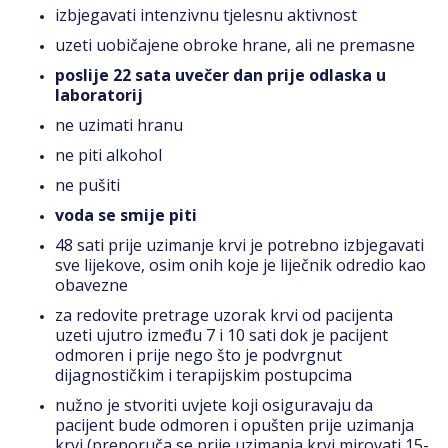
izbjegavati intenzivnu tjelesnu aktivnost
uzeti uobičajene obroke hrane, ali ne premasne
poslije 22 sata uvečer dan prije odlaska u
laboratorij
ne uzimati hranu
ne piti alkohol
ne pušiti
voda se smije piti
48 sati prije uzimanje krvi je potrebno izbjegavati
sve lijekove, osim onih koje je liječnik odredio kao
obavezne
za redovite pretrage uzorak krvi od pacijenta
uzeti ujutro između 7 i 10 sati dok je pacijent
odmoren i prije nego što je podvrgnut
dijagnostičkim i terapijskim postupcima
nužno je stvoriti uvjete koji osiguravaju da
pacijent bude odmoren i opušten prije uzimanja
krvi (preporuča se prije uzimanja krvi mirovati 15-