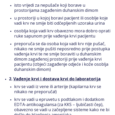
isto vrijedi za nepušače koji borave u
prostorijama zagađenim duhanskim dimom
u prostoriji u kojoj boravi pacijent ili osoblje koje
vadi krv ne smije biti odčepljenih uzoraka urina
osoblja koja vadi krv obavezno mora dobro oprati
ruke sapunom prije vađenja krvi pacijentu
preporuča se da osoba koja vadi krv nije pušač,
nikako ne smije pušiti neposredno prije postupka
vađenja krvi te ne smije boraviti u duhanskim
dimom zagađenoj prostoriji prije vađenja krvi
pacijentu (izbjeći zagađenje odjeće i kože osoblja
duhanskim dimom)
2.
Vađenje krvi i dostava krvi do laboratorija
krv se vadi iz vene ili arterije (kapilarna krv se
nikako ne preporuča!)
krv se vadi u epruvetu s podtlakom i dodatkom
EDTA-antikoagulansa (za KKS – ljubičasti čep),
obavezno se vadi u začepljene sisteme kako ne bi
došlo do hlapljenja amonijaka