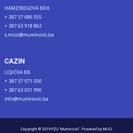
HAMZIBEGOVA BR.6
+ 387 37 686 555
+ 387 63 918 862
s.most@muminovic.ba
CAZIN
LOJIĆKA BB
+ 387 37 971 500
+ 387 63 031 990
info@muminovic.ba
Copyright © 2019
PZU 'Muminović'
. Powered by
MUCI
.