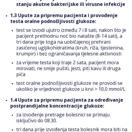
stanju akutne bakterijske ili virusne infekcije
1.3 Upute za pripremu pacijenta i provođenje
testa oralne podnošljivosti glukoze:
test se izvodi ujutro između 7 i 8 sati, nakon što je
pacijent prethodnu noć bio natašte (8-14 sati), a
tri dana prije toga na uobičajenoj prehrani
zasićenoj ugljikohidratima (kruh, riža, tjestenina,
krumpir) i bez ograničavanja tjelesne aktivnosti
za vrijeme testa koji traje 2 sata, pacijent mora
mirovati, ne smije pušiti, jesti, piti kavu ili druga
pića
test oralne podnošljivosti glukoze ne provodi se
ukoliko je vrijednost glukoze u krvi > 10,0 mmol/L
1.4 Upute za pripremu pacijenta za određivanje
postprandijalne koncentracije glukoze:
za izvođenje pretrage bolesnici se primaju
isključivo do 08.30.
tri dana prije izvođenja testa bolesnik mora biti na