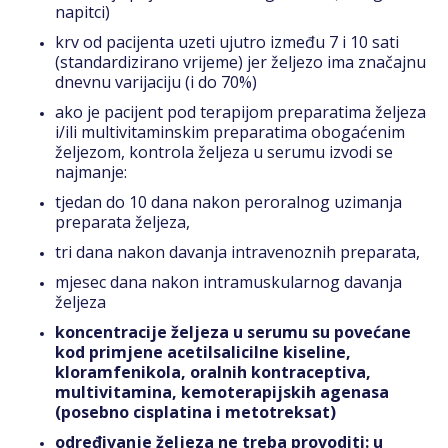
napitci)
krv od pacijenta uzeti ujutro između 7 i 10 sati
(standardizirano vrijeme) jer željezo ima značajnu
dnevnu varijaciju (i do 70%)
ako je pacijent pod terapijom preparatima željeza
i/ili multivitaminskim preparatima obogaćenim
željezom, kontrola željeza u serumu izvodi se
najmanje:
tjedan do 10 dana nakon peroralnog uzimanja
preparata željeza,
tri dana nakon davanja intravenoznih preparata,
mjesec dana nakon intramuskularnog davanja
željeza
koncentracije željeza u serumu su povećane
kod primjene acetilsalicilne kiseline,
kloramfenikola, oralnih kontraceptiva,
multivitamina, kemoterapijskih agenasa
(posebno cisplatina i metotreksat)
određivanje željeza ne treba provoditi: u