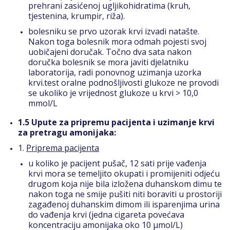
prehrani zasićenoj ugljikohidratima (kruh,
tjestenina, krumpir, riža).
bolesniku se prvo uzorak krvi izvadi natašte.
Nakon toga bolesnik mora odmah pojesti svoj
uobičajeni doručak. Točno dva sata nakon
doručka bolesnik se mora javiti djelatniku
laboratorija, radi ponovnog uzimanja uzorka
krvi.test oralne podnošljivosti glukoze ne provodi
se ukoliko je vrijednost glukoze u krvi > 10,0
mmol/L
1.5 Upute za pripremu pacijenta i uzimanje krvi
za pretragu amonijaka:
1.
Priprema pacijenta
u koliko je pacijent pušač, 12 sati prije vađenja
krvi mora se temeljito okupati i promijeniti odjeću
drugom koja nije bila izložena duhanskom dimu te
nakon toga ne smije pušiti niti boraviti u prostoriji
zagađenoj duhanskim dimom ili isparenjima urina
do vađenja krvi (jedna cigareta povećava
koncentraciju amonijaka oko 10 µmol/L)