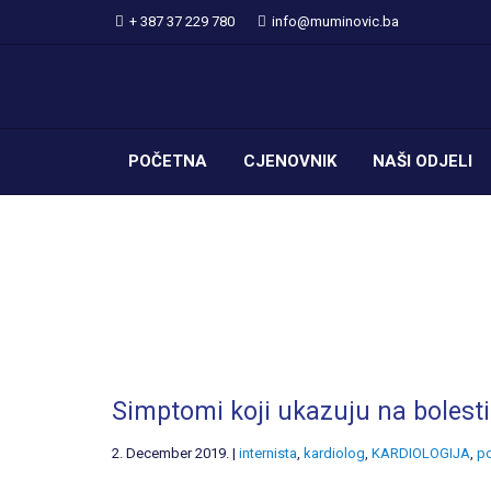
+ 387 37 229 780
info@muminovic.ba
POČETNA
CJENOVNIK
NAŠI ODJELI
Simptomi koji ukazuju na bolesti
2. December 2019. |
internista
,
kardiolog
,
KARDIOLOGIJA
,
po