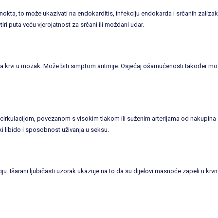
nokta, to može ukazivati na endokarditis, infekciju endokarda i srčanih zalizak
iri puta veću vjerojatnost za srčani ili moždani udar.
 krvi u mozak. Može biti simptom aritmije. Osjećaj ošamućenosti također mo
cirkulacijom, povezanom s visokim tlakom ili suženim arterijama od nakupina
i libido i sposobnost uživanja u seksu.
aciju. Išarani ljubičasti uzorak ukazuje na to da su dijelovi masnoće zapeli u krv