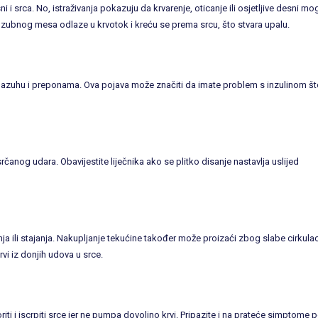
 i srca. No, istraživanja pokazuju da krvarenje, oticanje ili osjetljive desni mo
z zubnog mesa odlaze u krvotok i kreću se prema srcu, što stvara upalu.
 pazuhu i preponama. Ova pojava može značiti da imate problem s inzulinom š
rčanog udara. Obavijestite liječnika ako se plitko disanje nastavlja uslijed
ja ili stajanja. Nakupljanje tekućine također može proizaći zbog slabe cirkulac
vi iz donjih udova u srce.
ti i iscrpiti srce jer ne pumpa dovoljno krvi. Pripazite i na prateće simptome 