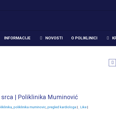
INFORMACIJE
NOVOSTI
O POLIKLINICI
K
 srca | Poliklinika Muminović
liklinika
,
poliklinika muminovic
,
pregled kardiologa
|
Like
|