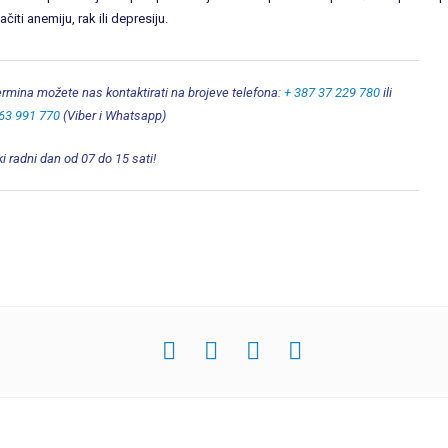
iti anemiju, rak ili depresiju.
termina možete nas kontaktirati na brojeve telefona:
+ 387 37 229 780
ili
63 991 770
(Viber i Whatsapp)
i radni dan od 07 do 15 sati!