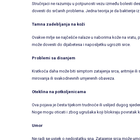
Stručnjaci ne razumiju u potpunosti vezu između bolesti desni
dovesti do srčanih problema. Jedna teorija je da bakterije i
Tamna zadebljanja na koži
Ovakve mrlje se najčešće nalaze u naborima kože na vratu,
može dovesti do dijabetesa i naposljetku ugroziti srce.
Problemi sa disanjem
Kratkoća daha može biti simptom zatajenja srca, aritmije ili s
mirovanja ili svakodnevnih umjerenih obaveza.
Oteklina na potkoljenicama
Ova pojava je česta tijekom trudnoće ili uslijed dugog sjeden
Noge mogu oticati i zbog ugrušaka koji blokiraju povratak kr
Umor
Ne radi se uvijek o nedostatku sna. Zatajenje srca može umori