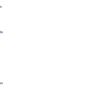
a.
že
nim