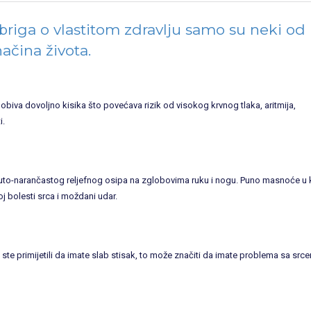
briga o vlastitom zdravlju samo su neki od
ačina života.
biva dovoljno kisika što povećava rizik od visokog krvnog tlaka, aritmija,
i.
 žuto-narančastog reljefnog osipa na zglobovima ruku i nogu. Puno masnoće u k
j bolesti srca i moždani udar.
te primijetili da imate slab stisak, to može značiti da imate problema sa src