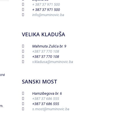
+ 387 37 971 500
+ 387 37 971 500
info@muminovic.ba
VELIKA KLADUŠA
Mahmuta Zulića br. 9
+387 37 770 108
+387 37 770 108
v.kladusa@muminovic.ba
rvi
SANSKI MOST
Hamzibegova br. 6
+387 37 686 555
+387 37 686 555
em.
s.most@muminovic.ba