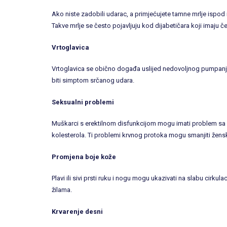
Ako niste zadobili udarac, a primjećujete tamne mrlje ispod 
Takve mrlje se često pojavljuju kod dijabetičara koji imaju čet
Vrtoglavica
Vrtoglavica se obično događa uslijed nedovoljnog pumpanja
biti simptom srčanog udara.
Seksualni problemi
Muškarci s erektilnom disfunkcijom mogu imati problem sa 
kolesterola. Ti problemi krvnog protoka mogu smanjiti žensk
Promjena boje kože
Plavi ili sivi prsti ruku i nogu mogu ukazivati na slabu cirkul
žilama.
Krvarenje desni