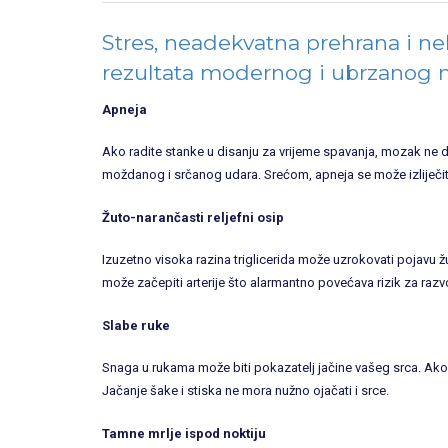
Stres, neadekvatna prehrana i ne
rezultata modernog i ubrzanog n
Apneja
Ako radite stanke u disanju za vrijeme spavanja, mozak ne do
moždanog i srčanog udara. Srećom, apneja se može izliječit
Žuto-narančasti reljefni osip
Izuzetno visoka razina triglicerida može uzrokovati pojavu
može začepiti arterije što alarmantno povećava rizik za razvo
Slabe ruke
Snaga u rukama može biti pokazatelj jačine vašeg srca. Ako s
Jačanje šake i stiska ne mora nužno ojačati i srce.
Tamne mrlje ispod noktiju