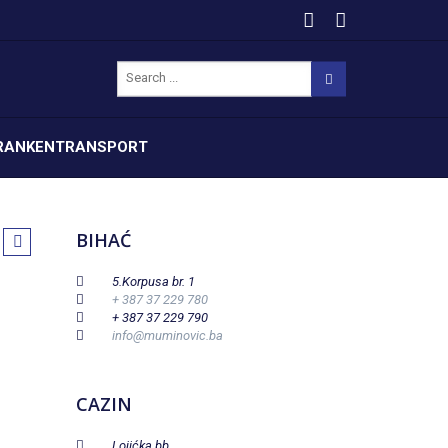
RANKENTRANSPORT
BIHAĆ
5.Korpusa br. 1
+ 387 37 229 780
+ 387 37 229 790
info@muminovic.ba
CAZIN
Lojićka bb