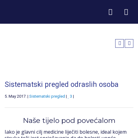
Sistematski pregled odraslih osoba
5. May 2017. |
Sistematski pregled
|
3
|
Naše tijelo pod povećalom
Iako je glavni cilj medicine liječiti bolesne, ideal kojem
struka teži jest sprječavanje da do bolesti uopće