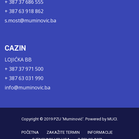
+ 387 37 686 555
+ 387 63 918 862
s.most@muminovic.ba
CAZIN
LOJIĆKA BB
+ 387 37 971 500
+ 387 63 031 990
info@muminovic.ba
Copyright © 2019
PZU 'Muminović'
. Powered by
MUCI
.
POČETNA
ZAKAŽITE TERMIN
INFORMACIJE