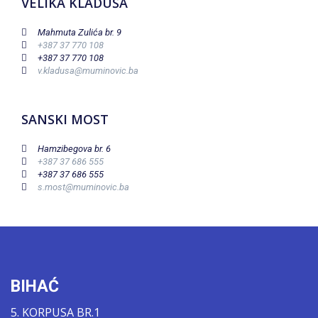
VELIKA KLADUŠA
Mahmuta Zulića br. 9
+387 37 770 108
+387 37 770 108
v.kladusa@muminovic.ba
SANSKI MOST
Hamzibegova br. 6
+387 37 686 555
+387 37 686 555
s.most@muminovic.ba
BIHAĆ
5. KORPUSA BR.1