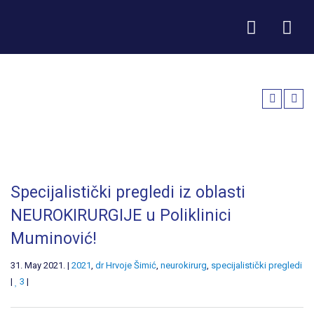
Specijalistički pregledi iz oblasti
NEUROKIRURGIJE u Poliklinici
Muminović!
31. May 2021. |
2021
,
dr Hrvoje Šimić
,
neurokirurg
,
specijalistički pregledi
|
3
|