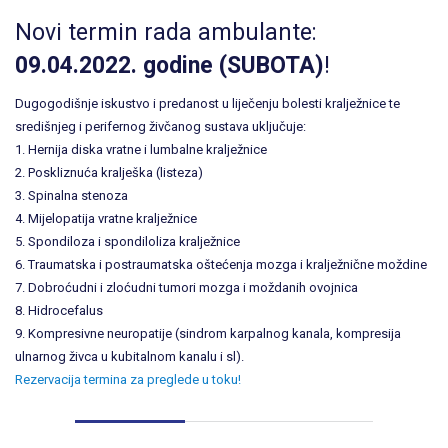
Novi termin rada ambulante:
09.04.2022. godine (SUBOTA)
!
Dugogodišnje iskustvo i predanost u liječenju bolesti kralježnice te
središnjeg i perifernog živčanog sustava uključuje:
1. Hernija diska vratne i lumbalne kralježnice
2. Poskliznuća kralješka (listeza)
3. Spinalna stenoza
4. Mijelopatija vratne kralježnice
5. Spondiloza i spondiloliza kralježnice
6. Traumatska i postraumatska oštećenja mozga i kralježnične moždine
7. Dobroćudni i zloćudni tumori mozga i moždanih ovojnica
8. Hidrocefalus
9. Kompresivne neuropatije (sindrom karpalnog kanala, kompresija
ulnarnog živca u kubitalnom kanalu i sl).
Rezervacija termina za preglede u toku!