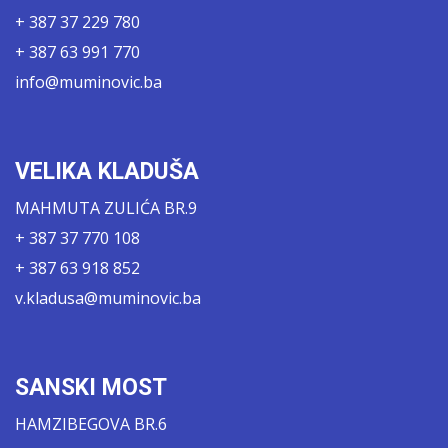
+ 387 37 229 780
+ 387 63 991 770
info@muminovic.ba
VELIKA KLADUŠA
MAHMUTA ZULIĆA BR.9
+ 387 37 770 108
+ 387 63 918 852
v.kladusa@muminovic.ba
SANSKI MOST
HAMZIBEGOVA BR.6