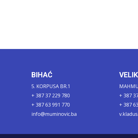
BIHAĆ
VELI
5. KORPUSA BR.1
MAHMUT
+ 387 37 229 780
+ 387 3
+ 387 63 991 770
+ 387 6
info@muminovic.ba
v.kladu