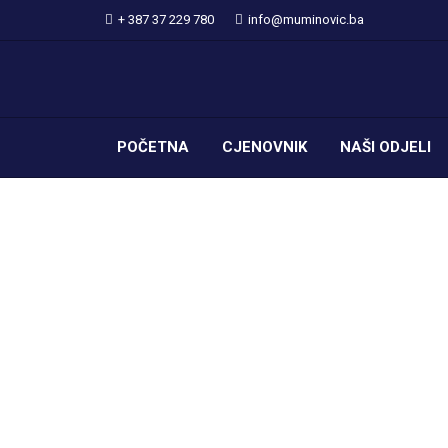
+ 387 37 229 780
info@muminovic.ba
POČETNA
CJENOVNIK
NAŠI ODJELI