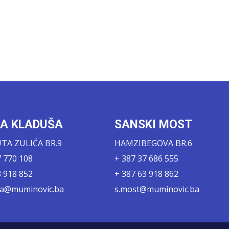
KA KLADUŠA
SANSKI MOST
A ZULIĆA BR.9
HAMZIBEGOVA BR.6
7 770 108
+ 387 37 686 555
3 918 852
+ 387 63 918 862
sa@muminovic.ba
s.most@muminovic.ba