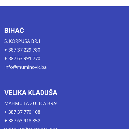
BIHAĆ
5. KORPUSA BR.1
+ 387 37 229 780
+ 387 63 991 770
info@muminovic.ba
VELIKA KLADUŠA
MAHMUTA ZULIĆA BR.9
+ 387 37 770 108
+ 387 63 918 852