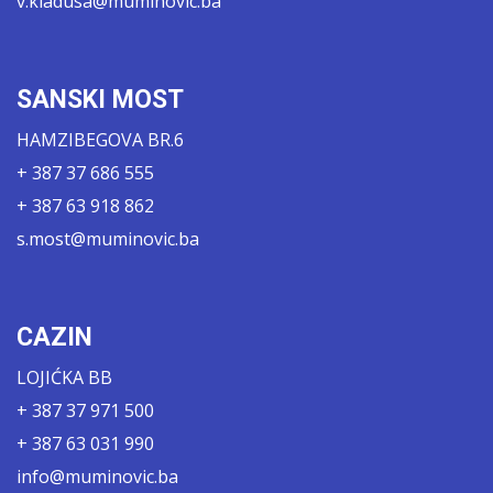
v.kladusa@muminovic.ba
SANSKI MOST
HAMZIBEGOVA BR.6
+ 387 37 686 555
+ 387 63 918 862
s.most@muminovic.ba
CAZIN
LOJIĆKA BB
+ 387 37 971 500
+ 387 63 031 990
info@muminovic.ba