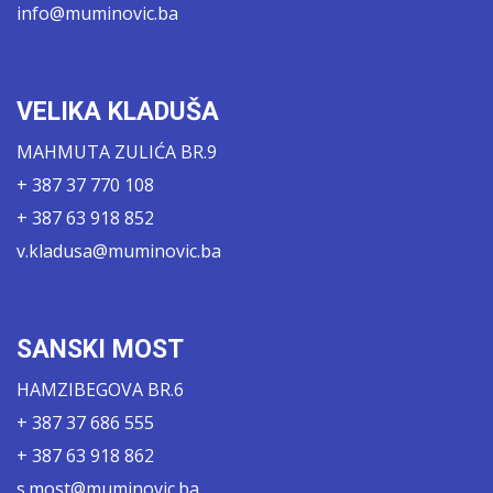
info@muminovic.ba
VELIKA KLADUŠA
MAHMUTA ZULIĆA BR.9
+ 387 37 770 108
+ 387 63 918 852
v.kladusa@muminovic.ba
SANSKI MOST
HAMZIBEGOVA BR.6
+ 387 37 686 555
+ 387 63 918 862
s.most@muminovic.ba