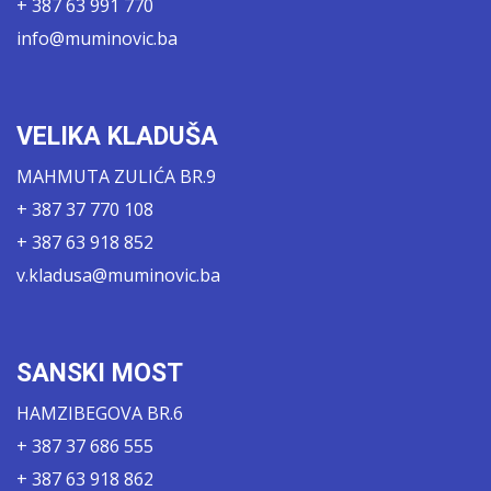
+ 387 63 991 770
info@muminovic.ba
VELIKA KLADUŠA
MAHMUTA ZULIĆA BR.9
+ 387 37 770 108
+ 387 63 918 852
v.kladusa@muminovic.ba
SANSKI MOST
HAMZIBEGOVA BR.6
+ 387 37 686 555
+ 387 63 918 862