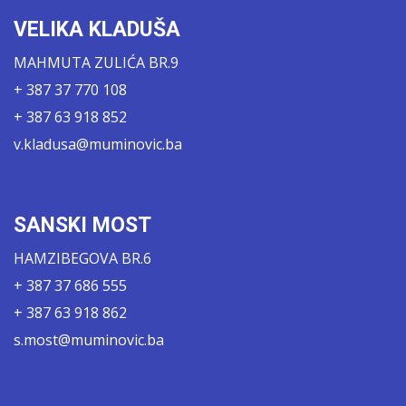
VELIKA KLADUŠA
MAHMUTA ZULIĆA BR.9
+ 387 37 770 108
+ 387 63 918 852
v.kladusa@muminovic.ba
SANSKI MOST
HAMZIBEGOVA BR.6
+ 387 37 686 555
+ 387 63 918 862
s.most@muminovic.ba