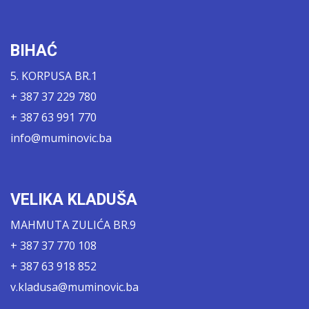
BIHAĆ
5. KORPUSA BR.1
+ 387 37 229 780
+ 387 63 991 770
info@muminovic.ba
VELIKA KLADUŠA
MAHMUTA ZULIĆA BR.9
+ 387 37 770 108
+ 387 63 918 852
v.kladusa@muminovic.ba