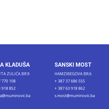
KA KLADUŠA
SANSKI MOST
A ZULIĆA BR.9
HAMZIBEGOVA BR.6
7 770 108
+ 387 37 686 555
3 918 852
+ 387 63 918 862
sa@muminovic.ba
s.most@muminovic.ba