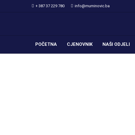
+ 387 37 229 780
info@muminovic.ba
POČETNA
CJENOVNIK
NAŠI ODJELI