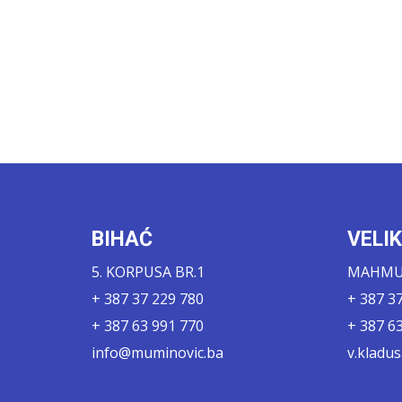
BIHAĆ
VELI
5. KORPUSA BR.1
MAHMUT
+ 387 37 229 780
+ 387 3
+ 387 63 991 770
+ 387 6
info@muminovic.ba
v.kladu