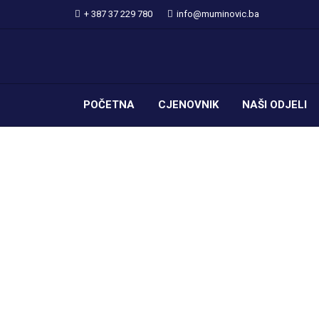
+ 387 37 229 780
info@muminovic.ba
POČETNA
CJENOVNIK
NAŠI ODJELI