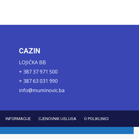
CAZIN
LOJIĆKA BB
+ 387 37 971 500
+ 387 63 031 990
info@muminovic.ba
INFORMACIJE
CJENOVNIK USLUGA
O POLIKLINICI