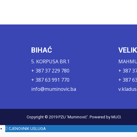
BIHAĆ
VELI
5. KORPUSA BR.1
MAHMUT
+ 387 37 229 780
+ 387 3
+ 387 63 991 770
+ 387 6
info@muminovic.ba
v.kladu
Copyright © 2019
PZU 'Muminović'
. Powered by
MUCI
.
CJENOVNIK USLUGA