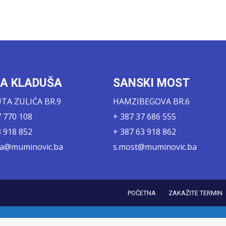
KA KLADUŠA
SANSKI MOST
A ZULIĆA BR.9
HAMZIBEGOVA BR.6
7 770 108
+ 387 37 686 555
3 918 852
+ 387 63 918 862
sa@muminovic.ba
s.most@muminovic.ba
POČETNA
ZAKAŽITE TERMIN