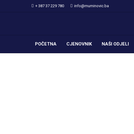
+ 387 37 229 780
info@muminovic.ba
POČETNA
CJENOVNIK
NAŠI ODJELI