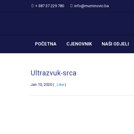
+ 387 37 229 780
info@muminovic.ba
POČETNA
CJENOVNIK
NAŠI ODJELI
Ultrazvuk-srca
Jan 10, 2020 |
Like
|