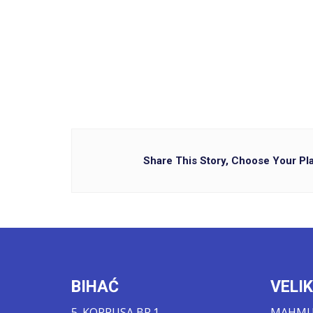
Share This Story, Choose Your Pl
BIHAĆ
VELI
5. KORPUSA BR.1
MAHMUT