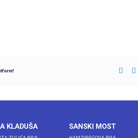
atform!
KA KLADUŠA
SANSKI MOST
A ZULIĆA BR.9
HAMZIBEGOVA BR.6