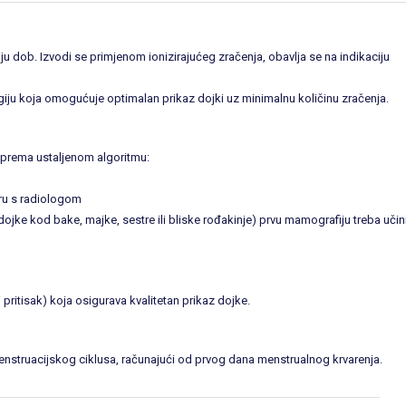
ju dob. Izvodi se primjenom ionizirajućeg zračenja, obavlja se na indikaciju
giju koja omogućuje optimalan prikaz dojki uz minimalnu količinu zračenja.
e prema ustaljenom algoritmu:
ru s radiologom
e kod bake, majke, sestre ili bliske rođakinje) prvu mamografiju treba učini
pritisak) koja osigurava kvalitetan prikaz dojke.
enstruacijskog ciklusa, računajući od prvog dana menstrualnog krvarenja.