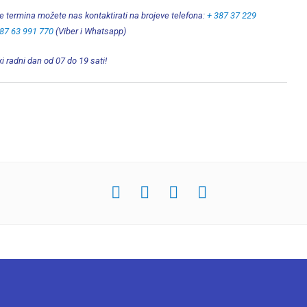
je termina možete nas kontaktirati na brojeve telefona:
+ 387 37 229
87 63 991 770
(Viber i Whatsapp)
i radni dan od 07 do 19 sati!