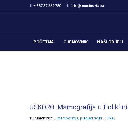
+ 387 37 229 780
info@muminovic.ba
POČETNA
CJENOVNIK
NAŠI ODJELI
USKORO: Mamografija u Poliklini
15. March 2021. |
mamografija
,
pregled dojki
|
Like
|