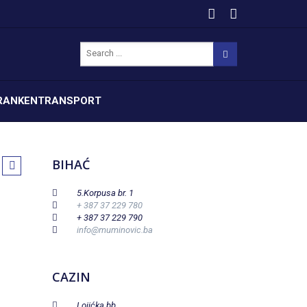
RANKENTRANSPORT
BIHAĆ
5.Korpusa br. 1
+ 387 37 229 780
+ 387 37 229 790
info@muminovic.ba
CAZIN
Lojićka bb