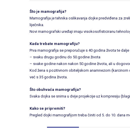
Što je mamografija?
Mamografija je tehnika oslikavanja dojke predviđena za zreli
liječnika.
Novi mamografski uređaji imaju visokosofisticiranu tehnolo
Kada trebate mamografiju?
Prva mamografija se preporučuje s 40 godina života te dalj
– svaku drugu godinu do 50.godine života
– svake godine nakon nakon 50.godine života, ali u dogovo
Kod žena s pozitivnom obiteljskom anamnezom (karcinom dojk
već s 35 godina života.
Što obuhvaća mamografija?
Svaka dojka se snima u dvije projekcije uz kompresiju (blagi 
Kako se pripremiti?
Pregled dojki mamografijom treba činiti od 5. do 10. dana m