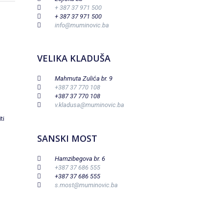
+ 387 37 971 500
+ 387 37 971 500
info@muminovic.ba
VELIKA KLADUŠA
Mahmuta Zulića br. 9
+387 37 770 108
+387 37 770 108
v.kladusa@muminovic.ba
ti
SANSKI MOST
Hamzibegova br. 6
+387 37 686 555
+387 37 686 555
s.most@muminovic.ba