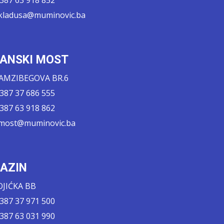
.kladusa@muminovic.ba
ANSKI MOST
AMZIBEGOVA BR.6
 387 37 686 555
 387 63 918 862
.most@muminovic.ba
AZIN
OJIĆKA BB
 387 37 971 500
 387 63 031 990