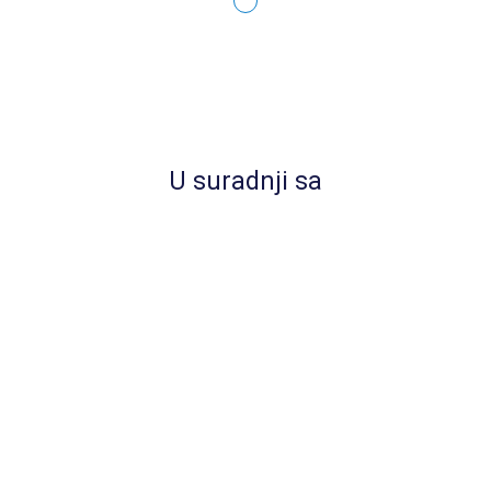
Vaši podaci ni u kom slučaju neće bit
objavljeni ili iskorišteni
U suradnji sa