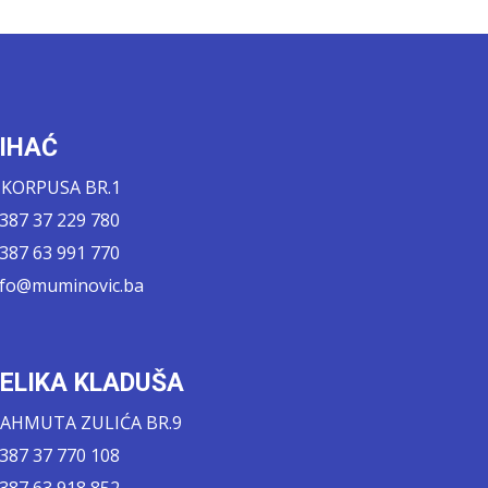
IHAĆ
. KORPUSA BR.1
 387 37 229 780
 387 63 991 770
nfo@muminovic.ba
ELIKA KLADUŠA
AHMUTA ZULIĆA BR.9
 387 37 770 108
 387 63 918 852