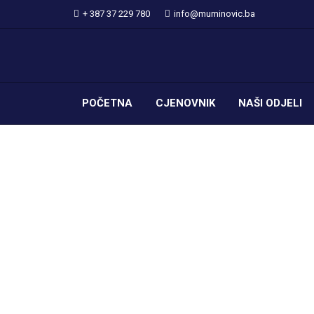
+ 387 37 229 780
info@muminovic.ba
POČETNA
CJENOVNIK
NAŠI ODJELI