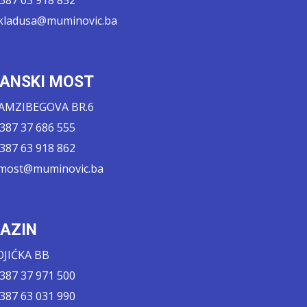
.kladusa@muminovic.ba
ANSKI MOST
AMZIBEGOVA BR.6
 387 37 686 555
 387 63 918 862
.most@muminovic.ba
AZIN
OJIĆKA BB
 387 37 971 500
 387 63 031 990