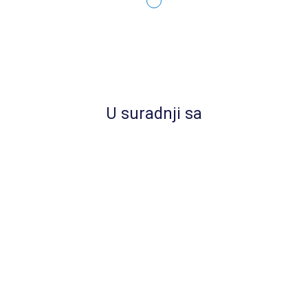
Vaši podaci ni u kom slučaju neće bit
objavljeni ili iskorišteni
U suradnji sa