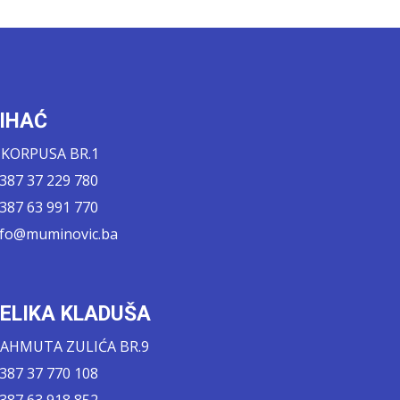
IHAĆ
. KORPUSA BR.1
 387 37 229 780
 387 63 991 770
nfo@muminovic.ba
ELIKA KLADUŠA
AHMUTA ZULIĆA BR.9
 387 37 770 108
 387 63 918 852