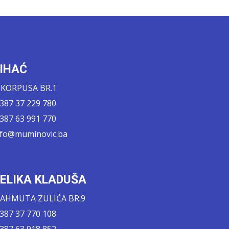
IHAĆ
. KORPUSA BR.1
 387 37 229 780
 387 63 991 770
nfo@muminovic.ba
ELIKA KLADUŠA
AHMUTA ZULIĆA BR.9
 387 37 770 108
 387 63 918 852