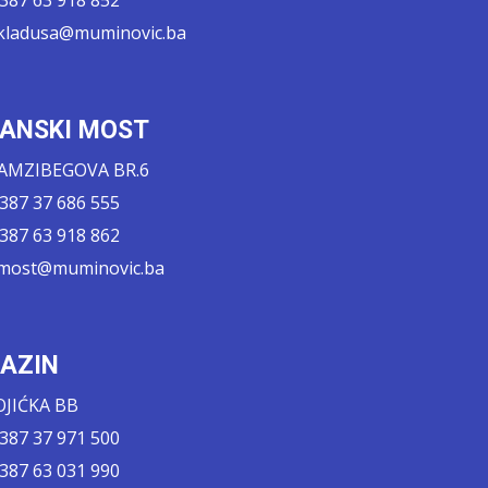
.kladusa@muminovic.ba
ANSKI MOST
AMZIBEGOVA BR.6
 387 37 686 555
 387 63 918 862
.most@muminovic.ba
AZIN
OJIĆKA BB
 387 37 971 500
 387 63 031 990