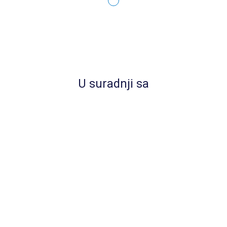
Vaši podaci ni u kom slučaju neće bit
objavljeni ili iskorišteni
U suradnji sa