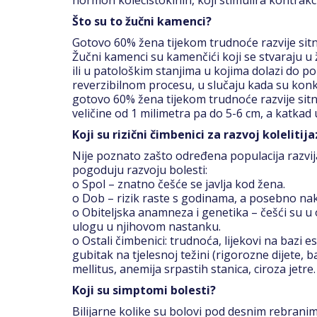
Što su to žučni kamenci?
Gotovo 60% žena tijekom trudnoće razvije sitn
Žučni kamenci su kamenčići koji se stvaraju u
ili u patološkim stanjima u kojima dolazi do p
reverzibilnom procesu, u slučaju kada su konk
gotovo 60% žena tijekom trudnoće razvije sit
veličine od 1 milimetra pa do 5-6 cm, a katkad 
Koji su rizični čimbenici za razvoj kolelitij
Nije poznato zašto određena populacija razvija 
pogoduju razvoju bolesti:
o Spol – znatno češće se javlja kod žena.
o Dob – rizik raste s godinama, a posebno na
o Obiteljska anamneza i genetika – češći su u
ulogu u njihovom nastanku.
o Ostali čimbenici: trudnoća, lijekovi na bazi 
gubitak na tjelesnoj težini (rigorozne dijete, b
mellitus, anemija srpastih stanica, ciroza jetre.
Koji su simptomi bolesti?
Bilijarne kolike su bolovi pod desnim rebranim