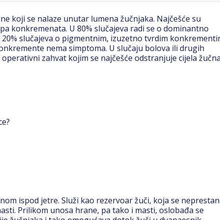
čine koji se nalaze unutar lumena žučnjaka. Najčešće su
tipa konkremenata. U 80% slučajeva radi se o dominantno
 20% slučajeva o pigmentnim, izuzetno tvrdim konkrementi
 konkremente nema simptoma. U slučaju bolova ili drugih
je operativni zahvat kojim se najčešće odstranjuje cijela žučn
ce?
om ispod jetre. Služi kao rezervoar žuči, koja se nepresta
masti. Prilikom unosa hrane, pa tako i masti, oslobađa se
cije žučnjaka i tako omogućava dotok žuči u dvanaesnik.