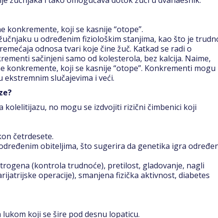
e konkremente, koji se kasnije “otope”.
 žučnjaku u određenim fiziološkim stanjima, kao što je trud
oremećaja odnosa tvari koje čine žuč. Katkad se radi o
rementi sačinjeni samo od kolesterola, bez kalcija. Naime,
ne konkremente, koji se kasnije “otope”. Konkrementi mogu b
u ekstremnim slučajevima i veći.
aze?
kolelitijazu, no mogu se izdvojiti rizični čimbenici koji
kon četrdesete.
 određenim obiteljima, što sugerira da genetika igra određe
estrogena (kontrola trudnoće), pretilost, gladovanje, nagli
arijatrijske operacije), smanjena fizička aktivnost, diabetes
 lukom koji se šire pod desnu lopaticu.