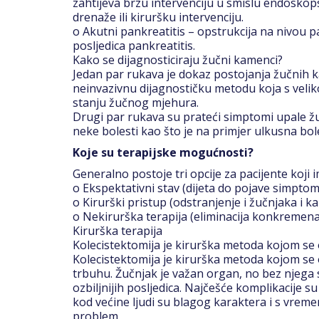
zahtijeva brzu intervenciju u smislu endoskop
drenaže ili kiruršku intervenciju.
o Akutni pankreatitis – opstrukcija na nivou pa
posljedica pankreatitis.
Kako se dijagnosticiraju žučni kamenci?
Jedan par rukava je dokaz postojanja žučnih k
neinvazivnu dijagnostičku metodu koja s veli
stanju žučnog mjehura.
Drugi par rukava su prateći simptomi upale žu
neke bolesti kao što je na primjer ulkusna bol
Koje su terapijske mogućnosti?
Generalno postoje tri opcije za pacijente koji
o Ekspektativni stav (dijeta do pojave simptom
o Kirurški pristup (odstranjenje i žučnjaka i 
o Nekirurška terapija (eliminacija konkremen
Kirurška terapija
Kolecistektomija je kirurška metoda kojom se 
Kolecistektomija je kirurška metoda kojom se o
trbuhu. Žučnjak je važan organ, no bez njega 
ozbiljnijih posljedica. Najčešće komplikacije su
kod većine ljudi su blagog karaktera i s vrem
problem.