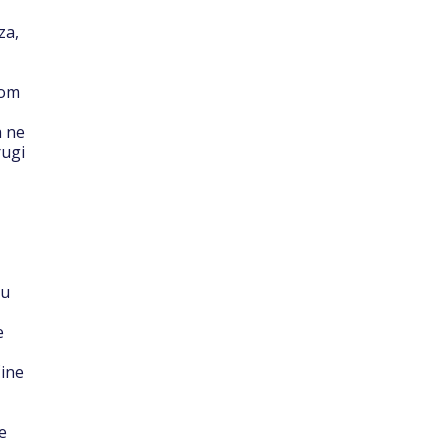
za,
kom
a ne
rugi
 u
e
čine
e