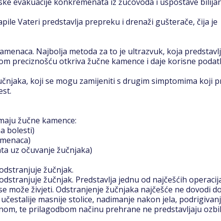
ske evakuacije konkremenata iz žučovoda i uspostave bilija
pile Vateri predstavlja prepreku i drenaži gušterače, čija je
amenaca. Najbolja metoda za to je ultrazvuk, koja predstavl
kom preciznošću otkriva žučne kamence i daje korisne podat
čnjaka, koji se mogu zamijeniti s drugim simptomima koji p
est.
 imaju žučne kamence:
a bolesti)
kamenaca)
ata uz očuvanje žučnjaka)
odstranjuje žučnjak.
dstranjuje žučnjak. Predstavlja jednu od najčešćih operacij
se može živjeti. Odstranjenje žučnjaka najčešće ne dovodi d
 učestalije masnije stolice, nadimanje nakon jela, podrigivanj
enom, te prilagodbom načinu prehrane ne predstavljaju ozbilj