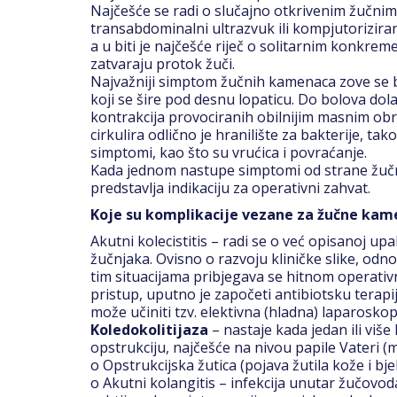
Najčešće se radi o slučajno otkrivenim žučnim
transabdominalni ultrazvuk ili kompjutorizira
a u biti je najčešće riječ o solitarnim konkr
zatvaraju protok žuči.
Najvažniji simptom žučnih kamenaca zove se b
koji se šire pod desnu lopaticu. Do bolova do
kontrakcija provociranih obilnijim masnim obr
cirkulira odlično je hranilište za bakterije, ta
simptomi, kao što su vrućica i povraćanje.
Kada jednom nastupe simptomi od strane žučni
predstavlja indikaciju za operativni zahvat.
Koje su komplikacije vezane za žučne kam
Akutni kolecistitis – radi se o već opisanoj up
žučnjaka. Ovisno o razvoju kliničke slike, odno
tim situacijama pribjegava se hitnom operativ
pristup, uputno je započeti antibiotsku terapi
može učiniti tzv. elektivna (hladna) laparosko
Koledokolitijaza
– nastaje kada jedan ili vi
opstrukciju, najčešće na nivou papile Vateri (m
o Opstrukcijska žutica (pojava žutila kože i bj
o Akutni kolangitis – infekcija unutar žučovod