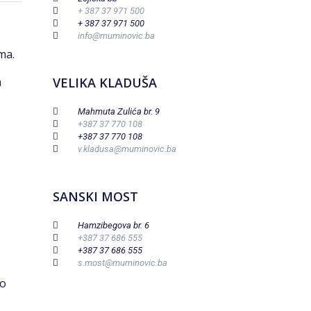
+ 387 37 971 500
+ 387 37 971 500
info@muminovic.ba
ma.
a
VELIKA KLADUŠA
Mahmuta Zulića br. 9
+387 37 770 108
+387 37 770 108
v.kladusa@muminovic.ba
SANSKI MOST
Hamzibegova br. 6
+387 37 686 555
+387 37 686 555
s.most@muminovic.ba
no