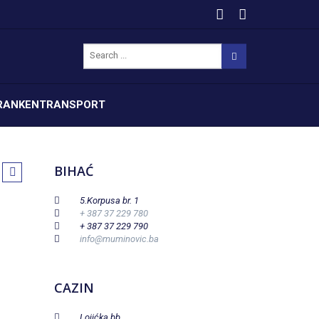
RANKENTRANSPORT
BIHAĆ
5.Korpusa br. 1
+ 387 37 229 780
+ 387 37 229 790
info@muminovic.ba
CAZIN
Lojićka bb