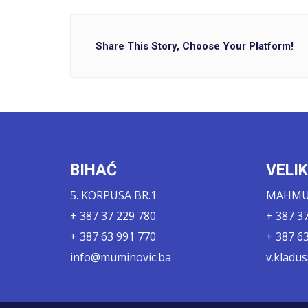
Share This Story, Choose Your Platform!
BIHAĆ
VELI
5. KORPUSA BR.1
MAHMUT
+ 387 37 229 780
+ 387 3
+ 387 63 991 770
+ 387 6
info@muminovic.ba
v.kladu