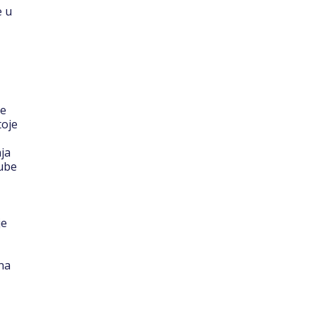
e u
ne
toje
ja
gube
je
na