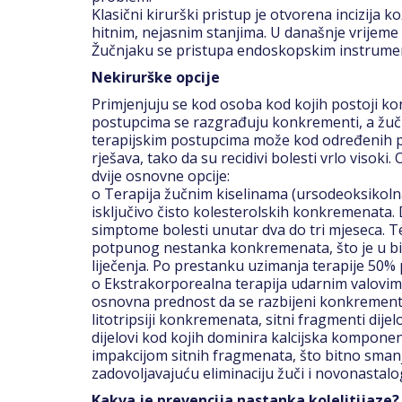
Klasični kirurški pristup je otvorena incizija
hitnim, nejasnim stanjima. U današnje vrijeme
Žučnjaku se pristupa endoskopskim instrument
Nekirurške opcije
Primjenjuju se kod osoba kod kojih postoji kont
postupcima se razgrađuju konkrementi, a žučnj
terapijskim postupcima može kod određenih paci
rješava, tako da su recidivi bolesti vrlo visoki
dvije osnovne opcije:
o Terapija žučnim kiselinama (ursodeoksikolna
isključivo čisto kolesterolskih konkremenata. 
simptome bolesti unutar dva do tri mjeseca. T
potpunog nestanka konkremenata, što je u bit
liječenja. Po prestanku uzimanja terapije 50% p
o Ekstrakorporealna terapija udarnim valovima
osnovna prednost da se razbijeni konkrement l
litotripsiji konkremenata, sitni fragmenti di
dijelovi kod kojih dominira kalcijska kompone
impakcijom sitnih fragmenata, što bitno smanju
zadovoljavajuću eliminaciju žuči i novonastalo
Kakva je prevencija nastanka kolelitijaze?