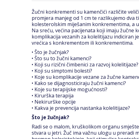
Žučni konkrementi su kamenčići različite veli
promjera manjeg od 1 cm te razlikujemo dva 
kolesterolskim miješanim konkrementima, a u
Na sreću, većina pacijenata koji imaju žučne
komplikacija vezanih za kolelitijazu indiciran 
vrećica s konkrementom ili konkrementima.
• Što je žučnjak?
• Što su to žučni kamenci?
• Koji su rizični čimbenici za razvoj kolelitijaze?
• Koji su simptomi bolesti?
• Koje su komplikacije vezane za žučne kamen
• Kako se dijagnosticiraju žučni kamenci?
• Koje su terapijske mogućnosti?
• Kirurška terapija
• Nekirurške opcije
• Kakva je prevencija nastanka kolelitijaze?
Što je žučnjak?
Radi se o malom, kruškolikom organu smješten
stvara u jetri. Žuč ima važnu ulogu u preradi 
hormon kolecistokinin, koji stimulira kontrak