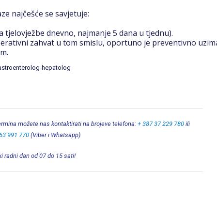
ze najčešće se savjetuje:
a tjelovježbe dnevno, najmanje 5 dana u tjednu).
 operativni zahvat u tom smislu, oportuno je preventivno uzim
om.
 gastroenterolog-hepatolog
termina možete nas kontaktirati na brojeve telefona:
+ 387 37 229 780
ili
63 991 770
(Viber i Whatsapp)
i radni dan od 07 do 15 sati!