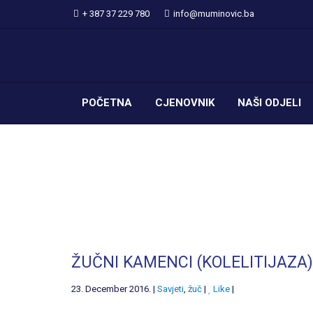
+ 387 37 229 780
info@muminovic.ba
POČETNA
CJENOVNIK
NAŠI ODJELI
ŽUČNI KAMENCI (KOLELITIJAZA)
23. December 2016. |
Savjeti
,
žuč
|
Like
|