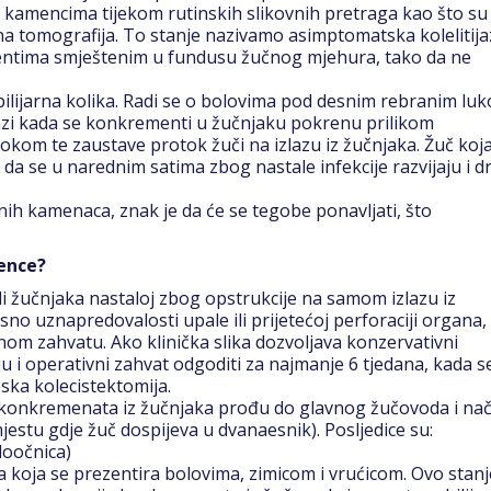
 kamencima tijekom rutinskih slikovnih pretraga kao što su
na tomografija. To stanje nazivamo asimptomatska kolelitija
ementima smještenim u fundusu žučnog mjehura, tako da ne
ilijarna kolika. Radi se o bolovima pod desnim rebranim lu
lazi kada se konkrementi u žučnjaku pokrenu prilikom
okom te zaustave protok žuči na izlazu iz žučnjaka. Žuč koj
ko da se u narednim satima zbog nastale infekcije razvijaju i d
h kamenaca, znak je da će se tegobe ponavljati, što
ence?
ali žučnjaka nastaloj zbog opstrukcije na samom izlazu iz
sno uznapredovalosti upale ili prijetećoj perforaciji organa,
nom zahvatu. Ako klinička slika dozvoljava konzervativni
ju i operativni zahvat odgoditi za najmanje 6 tjedana, kada s
pska kolecistektomija.
še konkremenata iz žučnjaka prođu do glavnog žučovoda i na
jestu gdje žuč dospijeva u dvanaesnik). Posljedice su:
eloočnica)
a koja se prezentira bolovima, zimicom i vrućicom. Ovo stanj