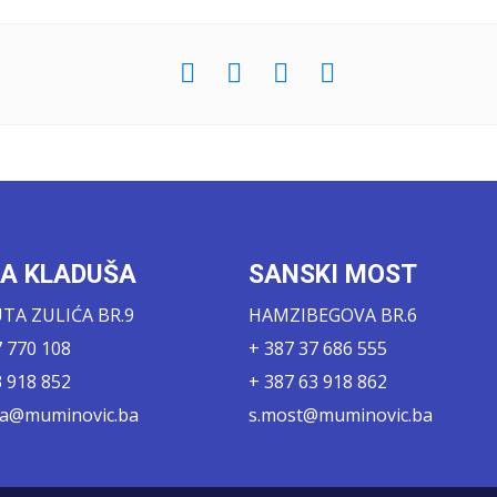
KA KLADUŠA
SANSKI MOST
A ZULIĆA BR.9
HAMZIBEGOVA BR.6
7 770 108
+ 387 37 686 555
3 918 852
+ 387 63 918 862
sa@muminovic.ba
s.most@muminovic.ba