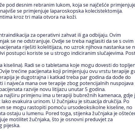
 kože pod desnim rebranim lukom, koja se najčešće primjenjuj
 najviše se primjenjuje laparoskopska kolecistektomija.
ima kroz tri mala otvora na koži.
raindikacija za operativni zahvat ili ga odbijaju. Ovim
ak se ne odstranjuje. Ovdje se treba naglasiti da se s ovim
jenata riješiti kolelitijaza, no uzrok njihova nastanka se 
. Ovi postupci koriste se u strogo indiciranim slučajevima. Pos
 kiselina). Radi se o tabletama koje mogu dovesti do topljen
Dvije trećine pacijenata koji primjenjuju ovu vrstu terapije 
erapija je dugotrajna i katkad treba par godina da dođe do
i i najveća mana ove terapije zbog potencijalnih nuspojava
acijenata razvije novu litijazu unutar 5 godina.
 najširu primjenu ima u terapiji bubrežnih kamenaca, gdje 
ako evakuira urinom. U žučnjaku je situacija drukčija. Po
jelom se mogu rastopiti pomoću ursodeoksikolne kiseline, no
nta ostaju u lumenu. Pored toga, stijenka žučnjaka je ošteće
je motilitet žučnjaka, što je osnovni preduvjet za
g pijeska.