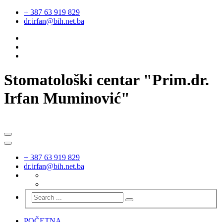
+ 387 63 919 829
dr.irfan@bih.net.ba
Stomatološki centar "Prim.dr.
Irfan Muminović"
+ 387 63 919 829
dr.irfan@bih.net.ba
POČETNA