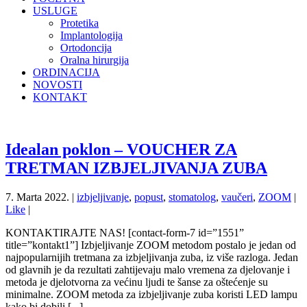
USLUGE
Protetika
Implantologija
Ortodoncija
Oralna hirurgija
ORDINACIJA
NOVOSTI
KONTAKT
Idealan poklon – VOUCHER ZA
TRETMAN IZBJELJIVANJA ZUBA
7. Marta 2022. |
izbjeljivanje
,
popust
,
stomatolog
,
vaučeri
,
ZOOM
|
Like
|
KONTAKTIRAJTE NAS! [contact-form-7 id=”1551”
title=”kontakt1”] Izbjeljivanje ZOOM metodom postalo je jedan od
najpopularnijih tretmana za izbjeljivanja zuba, iz više razloga. Jedan
od glavnih je da rezultati zahtijevaju malo vremena za djelovanje i
metoda je djelotvorna za većinu ljudi te šanse za oštećenje su
minimalne. ZOOM metoda za izbjeljivanje zuba koristi LED lampu
kako bi dobili [...]